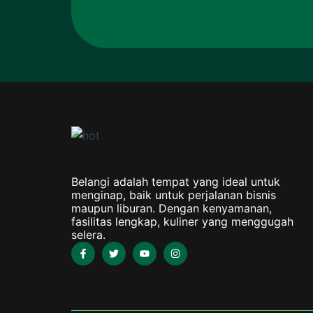
Belangi adalah tempat yang ideal untuk
menginap, baik untuk perjalanan bisnis
maupun liburan. Dengan kenyamanan,
fasilitas lengkap, kuliner yang menggugah
selera.
F
T
Y
I
a
w
o
n
c
i
u
s
e
t
t
t
b
t
u
a
o
e
b
g
o
r
e
r